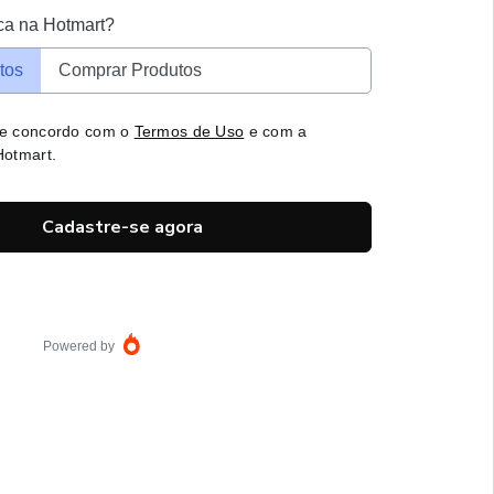
ca na Hotmart?
tos
Comprar Produtos
 e concordo com o
Termos de Uso
e com a
otmart.
Cadastre-se agora
Powered by