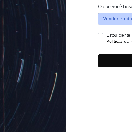
O que você bus
Vender Produ
Estou ciente
Políticas
da H