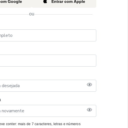
 com Google
Entrar com Apple
ou
a
ve conter: mais de 7 caracteres, letras e números