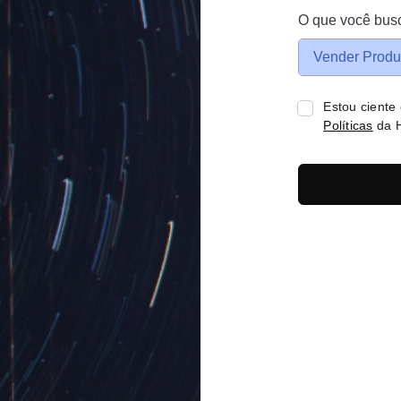
O que você bus
Vender Produ
Estou ciente
Políticas
da H