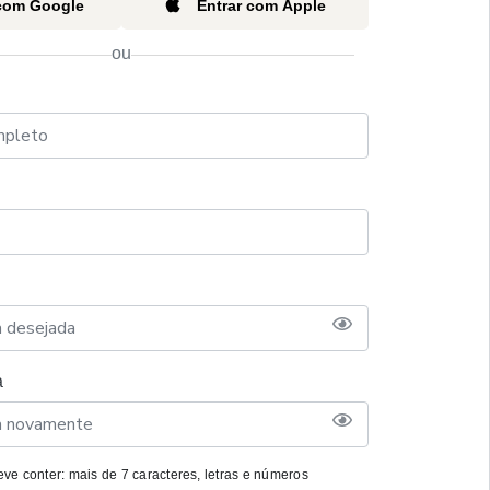
 com Google
Entrar com Apple
ou
a
ve conter: mais de 7 caracteres, letras e números