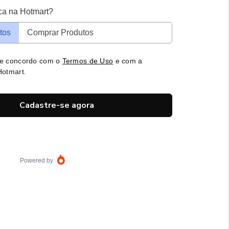
ca na Hotmart?
tos
Comprar Produtos
 e concordo com o
Termos de Uso
e com a
otmart.
Cadastre-se agora
Powered by