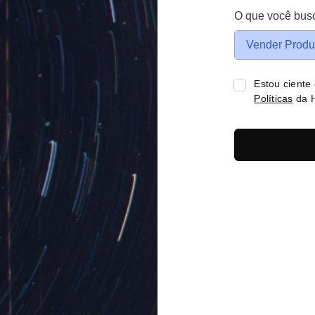
O que você bus
Vender Produ
Estou ciente
Políticas
da H