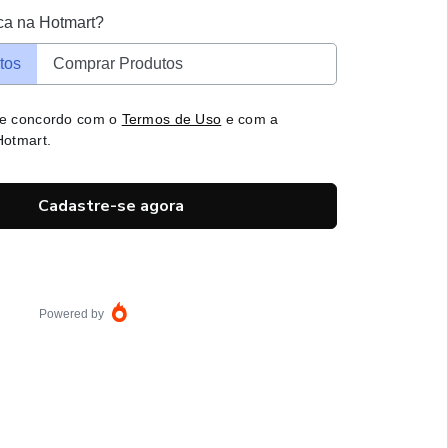
ca na Hotmart?
tos
Comprar Produtos
 e concordo com o
Termos de Uso
e com a
otmart.
Cadastre-se agora
Powered by