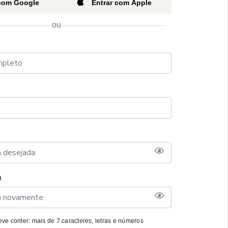
 com Google
Entrar com Apple
ou
a
ve conter: mais de 7 caracteres, letras e números