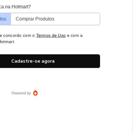
ca na Hotmart?
tos
Comprar Produtos
 e concordo com o
Termos de Uso
e com a
otmart.
Cadastre-se agora
Powered by