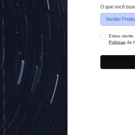
O que você bus
Vender Produ
Estou ciente
Políticas
da H