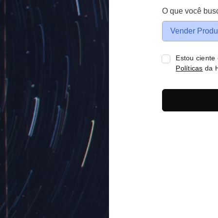
O que você bus
Vender Produ
Estou ciente
Políticas
da H