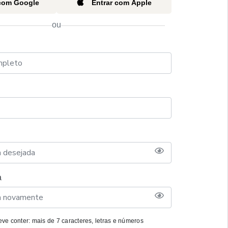
 com Google
Entrar com Apple
ou
a
ve conter: mais de 7 caracteres, letras e números