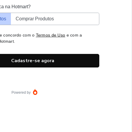
ca na Hotmart?
tos
Comprar Produtos
 e concordo com o
Termos de Uso
e com a
otmart.
Cadastre-se agora
Powered by