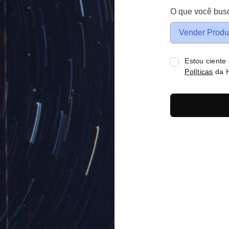
O que você bus
Vender Produ
Estou ciente
Políticas
da H