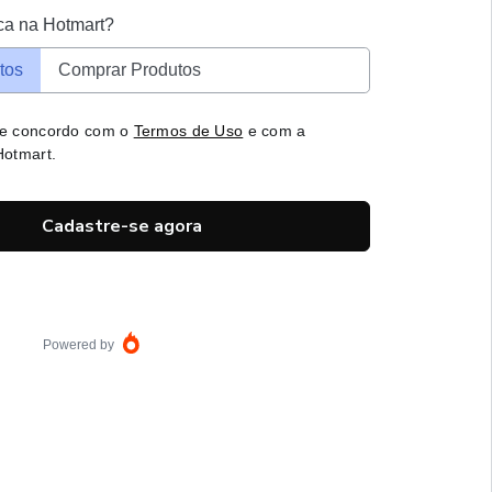
ca na Hotmart?
tos
Comprar Produtos
 e concordo com o
Termos de Uso
e com a
otmart.
Cadastre-se agora
Powered by