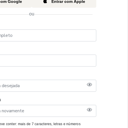
 com Google
Entrar com Apple
ou
a
ve conter: mais de 7 caracteres, letras e números