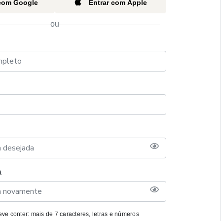
 com Google
Entrar com Apple
ou
a
ve conter: mais de 7 caracteres, letras e números