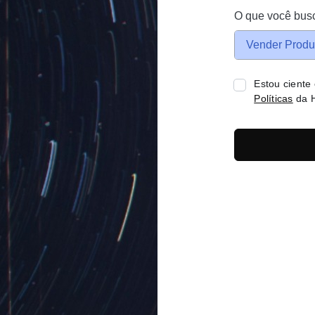
O que você bus
Vender Produ
Estou ciente
Políticas
da H