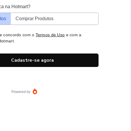
ca na Hotmart?
tos
Comprar Produtos
 e concordo com o
Termos de Uso
e com a
otmart.
Cadastre-se agora
Powered by