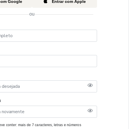
 com Google
Entrar com Apple
ou
a
ve conter: mais de 7 caracteres, letras e números