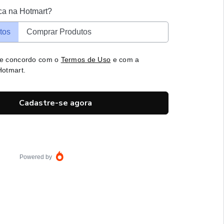
ca na Hotmart?
tos
Comprar Produtos
 e concordo com o
Termos de Uso
e com a
otmart.
Cadastre-se agora
Powered by