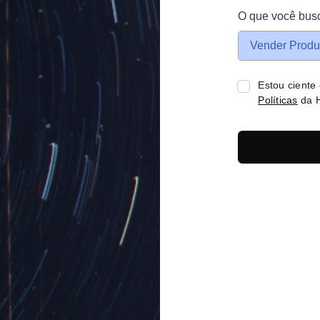
O que você bus
Vender Produ
Estou ciente
Políticas
da H