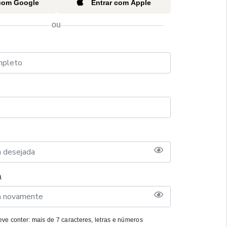
 com Google
Entrar com Apple
ou
a
ve conter: mais de 7 caracteres, letras e números