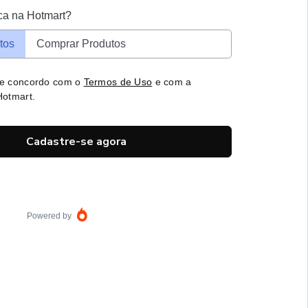
ca na Hotmart?
tos
Comprar Produtos
 e concordo com o
Termos de Uso
e com a
otmart.
Cadastre-se agora
Powered by