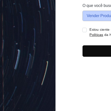
O que você bus
Vender Produ
Estou ciente
Políticas
da H