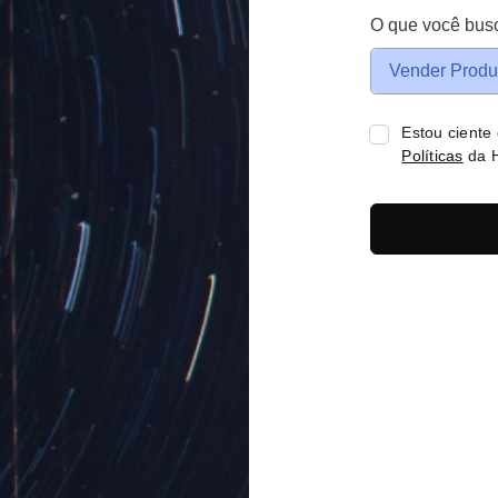
O que você bus
Vender Produ
Estou ciente
Políticas
da H