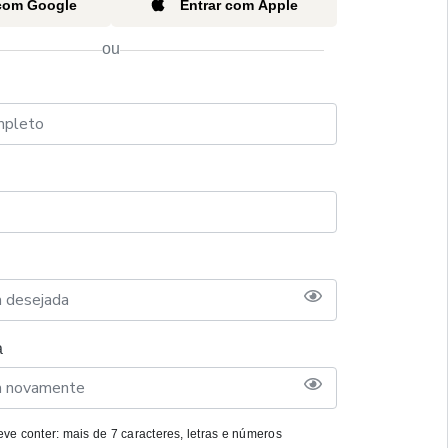
 com Google
Entrar com Apple
ou
a
ve conter: mais de 7 caracteres, letras e números