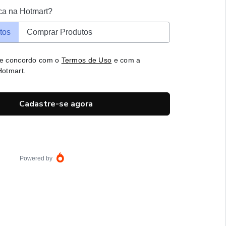
ca na Hotmart?
tos
Comprar Produtos
 e concordo com o
Termos de Uso
e com a
otmart.
Cadastre-se agora
Powered by