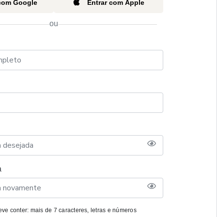
 com Google
Entrar com Apple
ou
a
ve conter: mais de 7 caracteres, letras e números