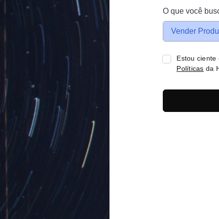
O que você bus
Vender Produ
Estou ciente
Políticas
da H