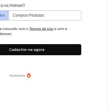
ca na Hotmart?
tos
Comprar Produtos
 e concordo com o
Termos de Uso
e com a
otmart.
Cadastre-se agora
Powered by