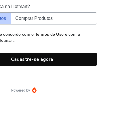
ca na Hotmart?
tos
Comprar Produtos
 e concordo com o
Termos de Uso
e com a
otmart.
Cadastre-se agora
Powered by