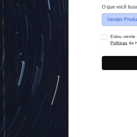
O que você bus
Vender Produ
Estou ciente
Políticas
da H