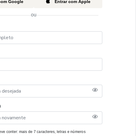
 com Google
Entrar com Apple
ou
a
ve conter: mais de 7 caracteres, letras e números