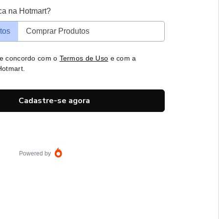
ca na Hotmart?
tos
Comprar Produtos
 e concordo com o
Termos de Uso
e com a
otmart.
Cadastre-se agora
Powered by