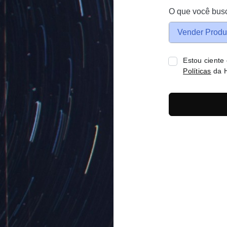
O que você bus
Vender Produ
Estou ciente
Políticas
da H