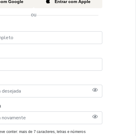
 com Google
Entrar com Apple
ou
a
ve conter: mais de 7 caracteres, letras e números