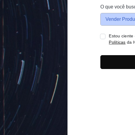
O que você bus
Vender Produ
Estou ciente
Políticas
da H