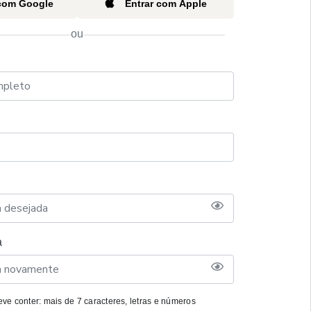
 com Google
Entrar com Apple
ou
a
ve conter: mais de 7 caracteres, letras e números