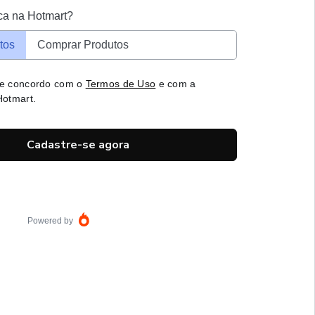
ca na Hotmart?
tos
Comprar Produtos
 e concordo com o
Termos de Uso
e com a
otmart.
Cadastre-se agora
Powered by