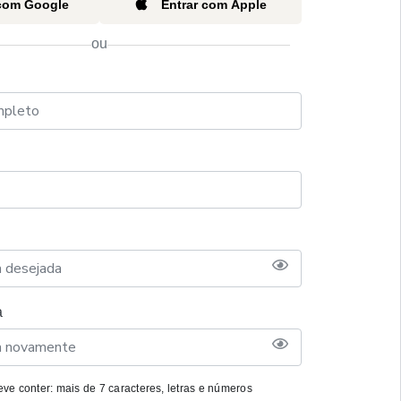
 com Google
Entrar com Apple
ou
a
ve conter: mais de 7 caracteres, letras e números