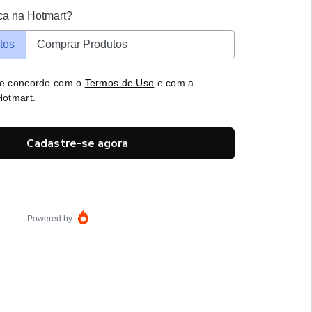
ca na Hotmart?
tos
Comprar Produtos
 e concordo com o
Termos de Uso
e com a
otmart.
Cadastre-se agora
Powered by