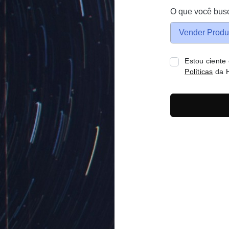
O que você bus
Vender Produ
Estou ciente
Políticas
da H