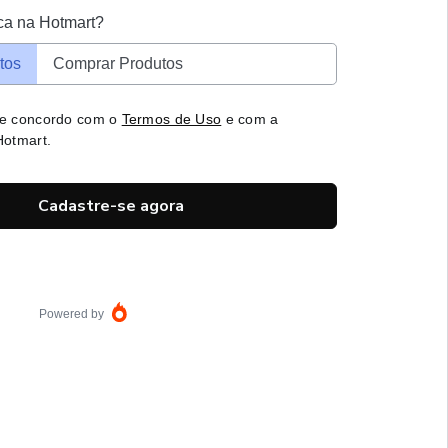
ca na Hotmart?
tos
Comprar Produtos
 e concordo com o
Termos de Uso
e com a
otmart.
Cadastre-se agora
Powered by