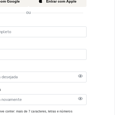
 com Google
Entrar com Apple
ou
a
ve conter: mais de 7 caracteres, letras e números