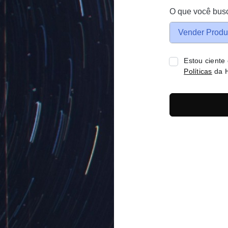
O que você bus
Vender Produ
Estou ciente
Políticas
da H