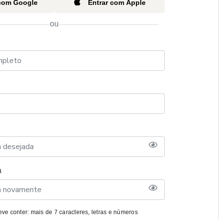
 com Google
Entrar com Apple
ou
a
ve conter: mais de 7 caracteres, letras e números