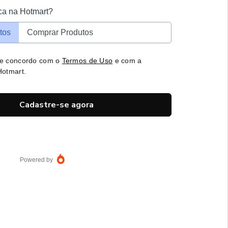
ca na Hotmart?
tos
Comprar Produtos
 e concordo com o
Termos de Uso
e com a
otmart.
Cadastre-se agora
Powered by