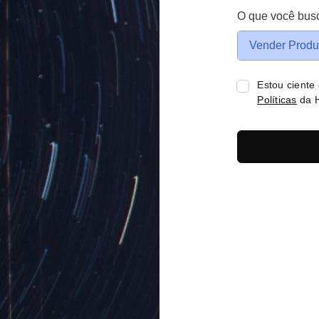
O que você bus
Vender Produ
Estou ciente
Políticas
da H