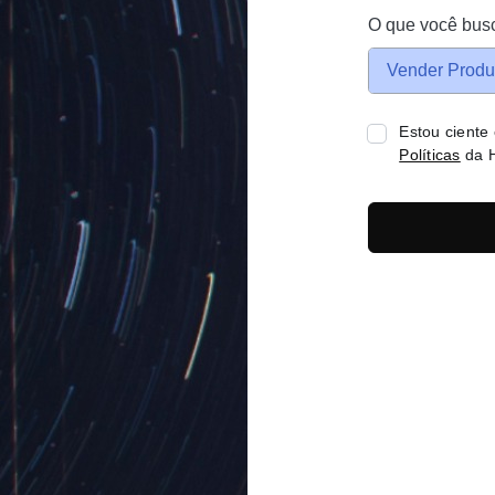
O que você bus
Vender Produ
Estou ciente
Políticas
da H