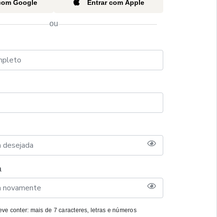
 com Google
Entrar com Apple
ou
a
ve conter: mais de 7 caracteres, letras e números