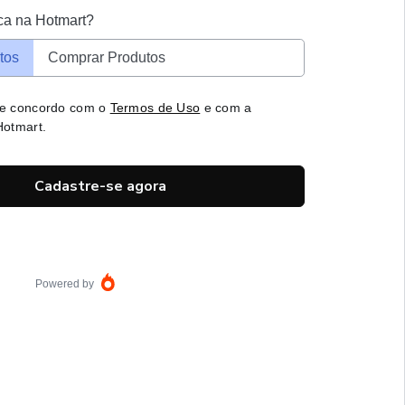
ca na Hotmart?
tos
Comprar Produtos
 e concordo com o
Termos de Uso
e com a
otmart.
Cadastre-se agora
Powered by