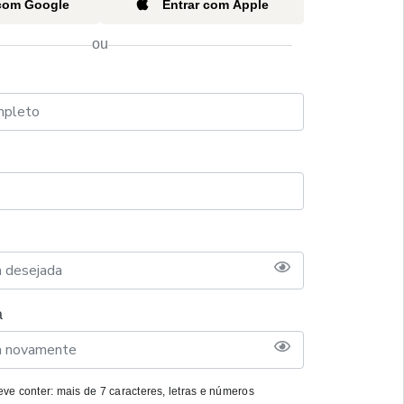
 com Google
Entrar com Apple
ou
a
ve conter: mais de 7 caracteres, letras e números