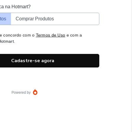
ca na Hotmart?
tos
Comprar Produtos
 e concordo com o
Termos de Uso
e com a
otmart.
Cadastre-se agora
Powered by