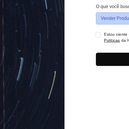
O que você bus
Vender Produ
Estou ciente
Políticas
da H