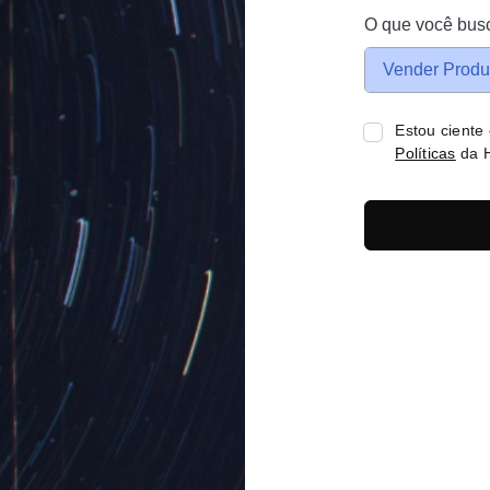
O que você bus
Vender Produ
Estou ciente
Políticas
da H