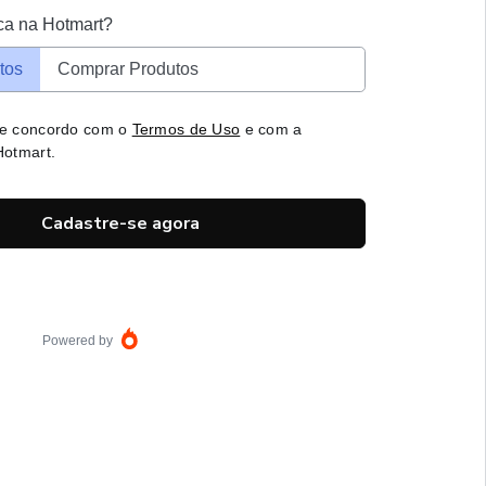
ca na Hotmart?
tos
Comprar Produtos
 e concordo com o
Termos de Uso
e com a
otmart.
Cadastre-se agora
Powered by