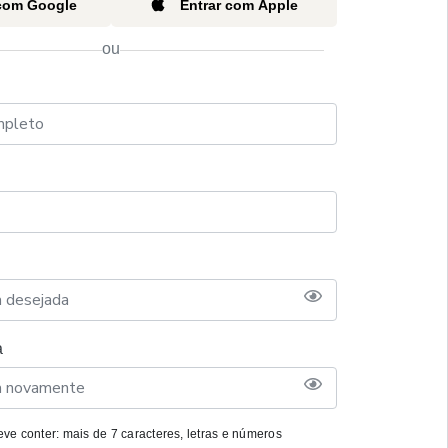
 com Google
Entrar com Apple
ou
a
ve conter: mais de 7 caracteres, letras e números