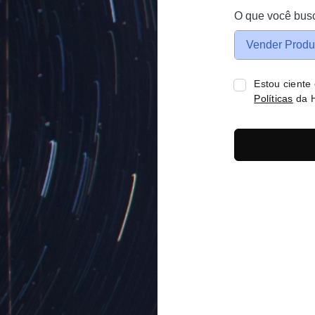
O que você bus
Vender Produ
Estou ciente
Políticas
da H