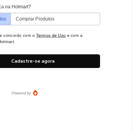
ca na Hotmart?
tos
Comprar Produtos
 e concordo com o
Termos de Uso
e com a
otmart.
Cadastre-se agora
Powered by