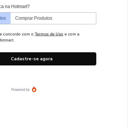
ca na Hotmart?
tos
Comprar Produtos
 e concordo com o
Termos de Uso
e com a
otmart.
Cadastre-se agora
Powered by