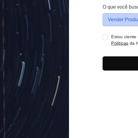
O que você bus
Vender Produ
Estou ciente
Políticas
da H