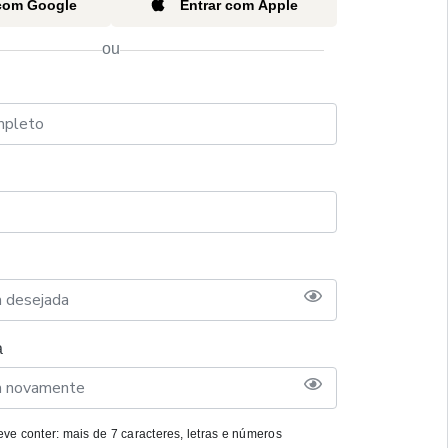
 com Google
Entrar com Apple
ou
a
ve conter: mais de 7 caracteres, letras e números