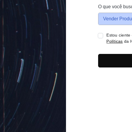
O que você bus
Vender Produ
Estou ciente
Políticas
da H