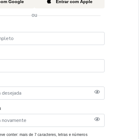
 com Google
Entrar com Apple
ou
a
ve conter: mais de 7 caracteres, letras e números