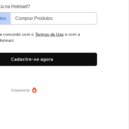
ca na Hotmart?
tos
Comprar Produtos
 e concordo com o
Termos de Uso
e com a
otmart.
Cadastre-se agora
Powered by