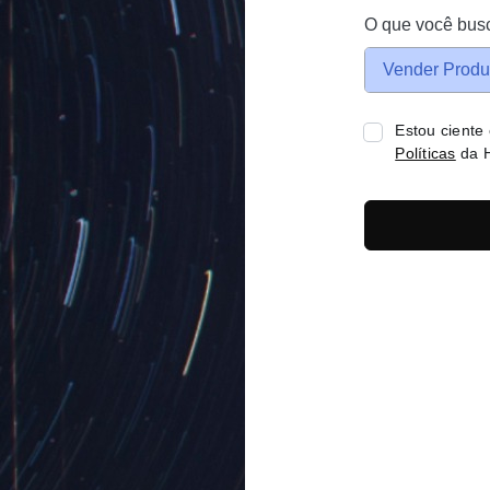
O que você bus
Vender Produ
Estou ciente
Políticas
da H