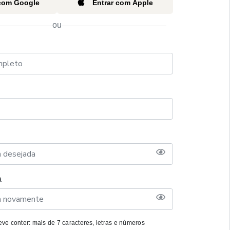
 com Google
Entrar com Apple
ou
a
ve conter: mais de 7 caracteres, letras e números