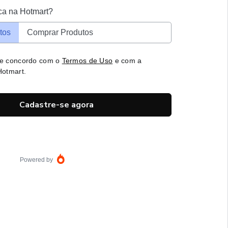
ca na Hotmart?
tos
Comprar Produtos
 e concordo com o
Termos de Uso
e com a
otmart.
Cadastre-se agora
Powered by