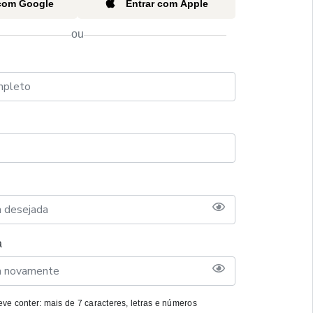
 com Google
Entrar com Apple
ou
a
ve conter: mais de 7 caracteres, letras e números