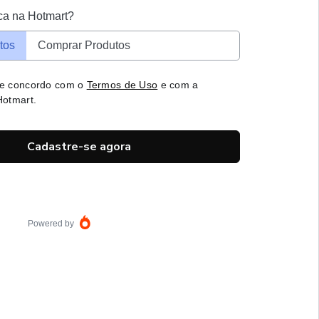
ca na Hotmart?
tos
Comprar Produtos
 e concordo com o
Termos de Uso
e com a
otmart.
Cadastre-se agora
Powered by