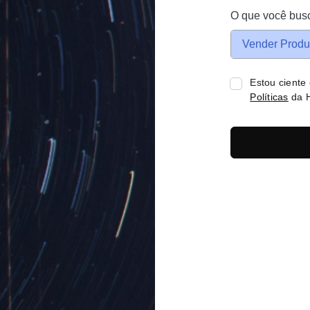
O que você bus
Vender Produ
Estou ciente
Políticas
da H