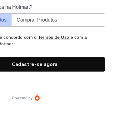
ca na Hotmart?
tos
Comprar Produtos
 e concordo com o
Termos de Uso
e com a
otmart.
Cadastre-se agora
Powered by