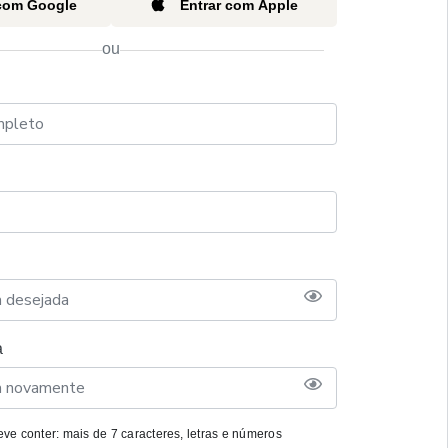
 com Google
Entrar com Apple
ou
a
ve conter: mais de 7 caracteres, letras e números