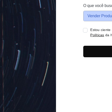
O que você bus
Vender Produ
Estou ciente
Políticas
da H