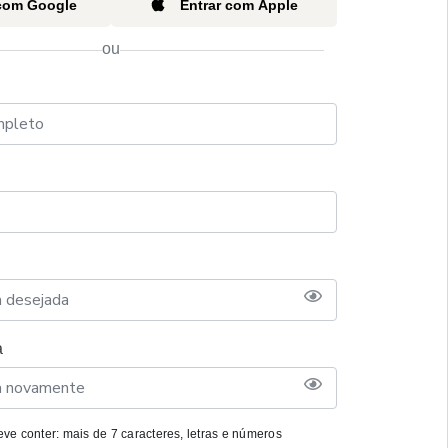
 com Google
Entrar com Apple
ou
a
ve conter: mais de 7 caracteres, letras e números