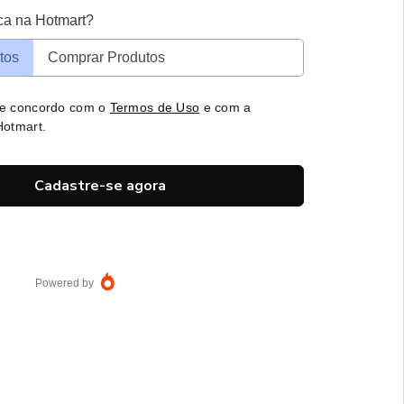
ca na Hotmart?
tos
Comprar Produtos
 e concordo com o
Termos de Uso
e com a
otmart.
Cadastre-se agora
Powered by