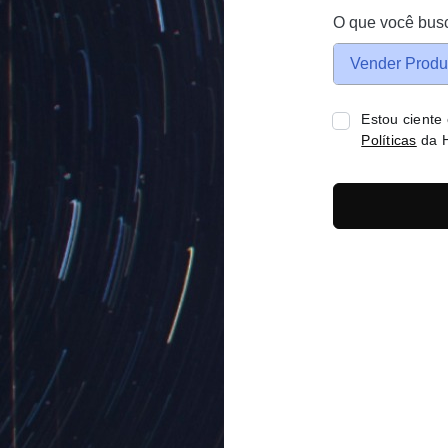
O que você bus
Vender Produ
Estou ciente
Políticas
da H