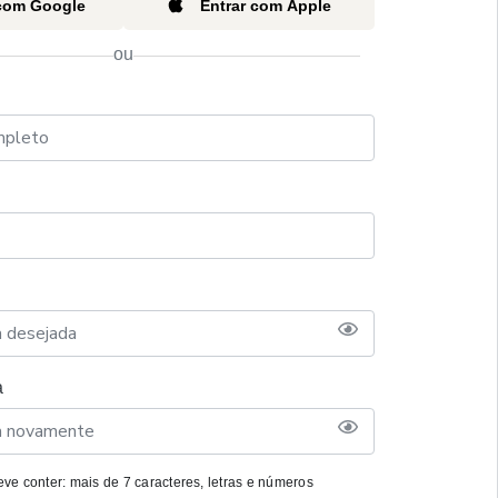
 com Google
Entrar com Apple
ou
a
ve conter: mais de 7 caracteres, letras e números