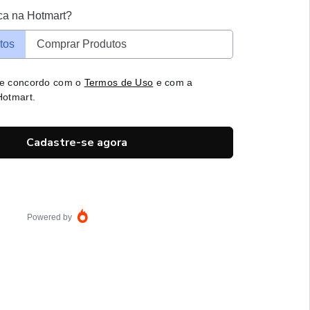
ca na Hotmart?
tos
Comprar Produtos
 e concordo com o
Termos de Uso
e com a
otmart.
Cadastre-se agora
Powered by