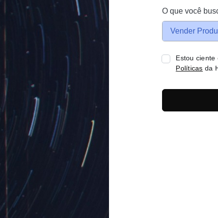
O que você bus
Vender Produ
Estou ciente
Políticas
da H