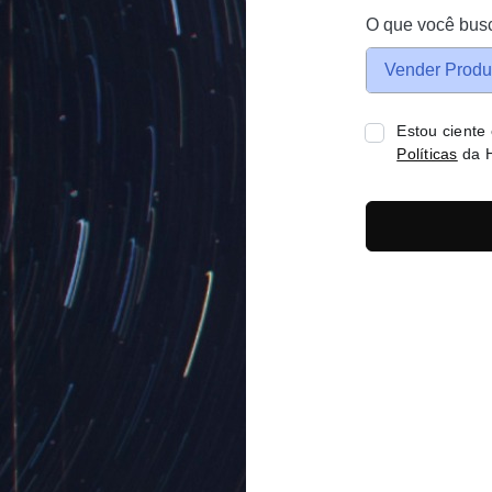
O que você bus
Vender Produ
Estou ciente
Políticas
da H