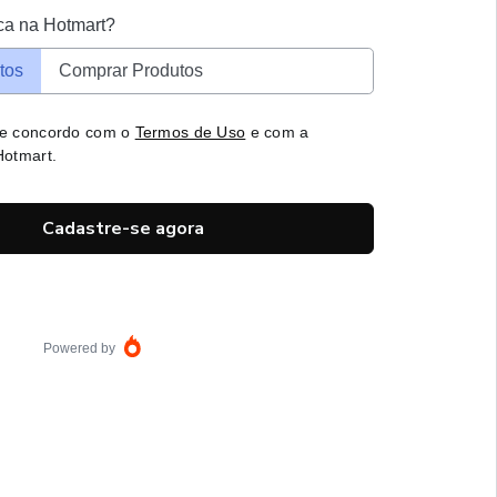
ca na Hotmart?
tos
Comprar Produtos
 e concordo com o
Termos de Uso
e com a
otmart.
Cadastre-se agora
Powered by