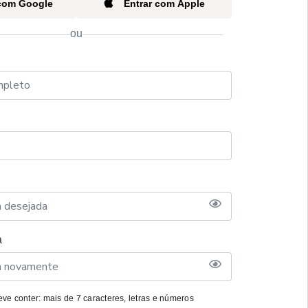
 com Google
Entrar com Apple
ou
a
ve conter: mais de 7 caracteres, letras e números