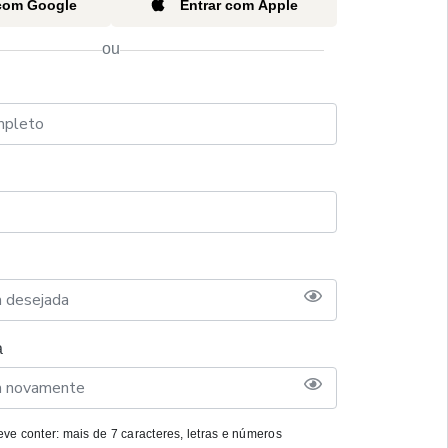
 com Google
Entrar com Apple
ou
a
ve conter: mais de 7 caracteres, letras e números