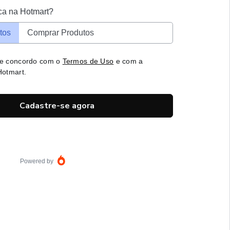
ca na Hotmart?
tos
Comprar Produtos
 e concordo com o
Termos de Uso
e com a
otmart.
Cadastre-se agora
Powered by