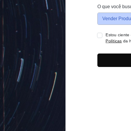
O que você bus
Vender Produ
Estou ciente
Políticas
da H