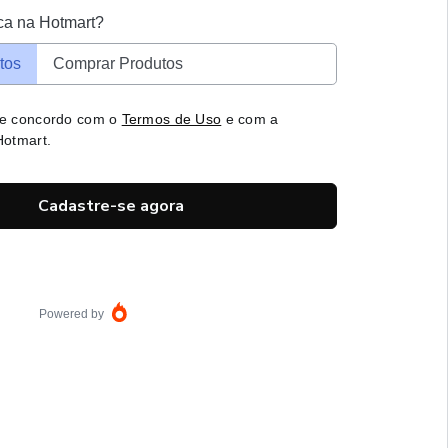
ca na Hotmart?
tos
Comprar Produtos
 e concordo com o
Termos de Uso
e com a
otmart.
Cadastre-se agora
Powered by