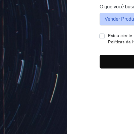
O que você bus
Vender Produ
Estou ciente
Políticas
da H