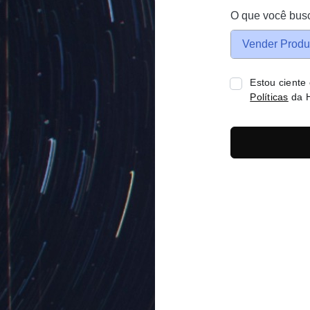
O que você bus
Vender Produ
Estou ciente
Políticas
da H