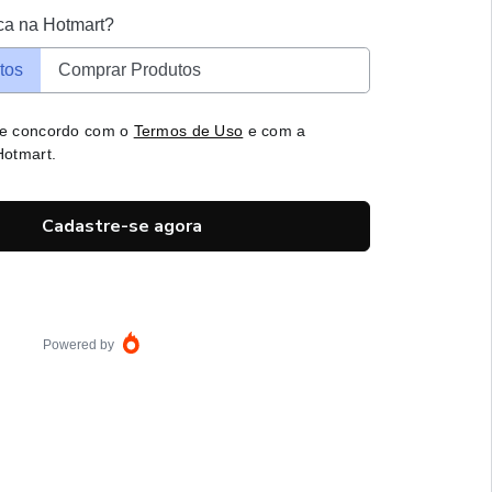
ca na Hotmart?
tos
Comprar Produtos
 e concordo com o
Termos de Uso
e com a
otmart.
Cadastre-se agora
Powered by