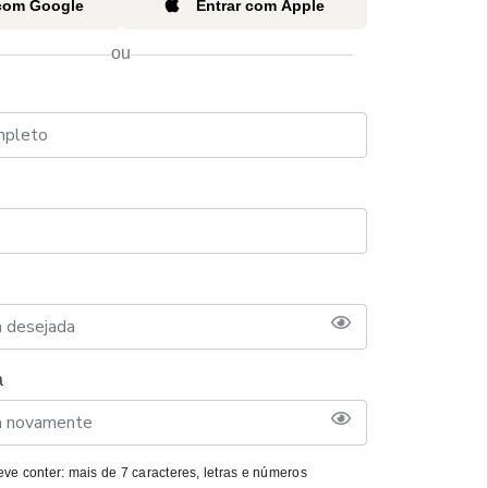
 com Google
Entrar com Apple
ou
a
ve conter: mais de 7 caracteres, letras e números