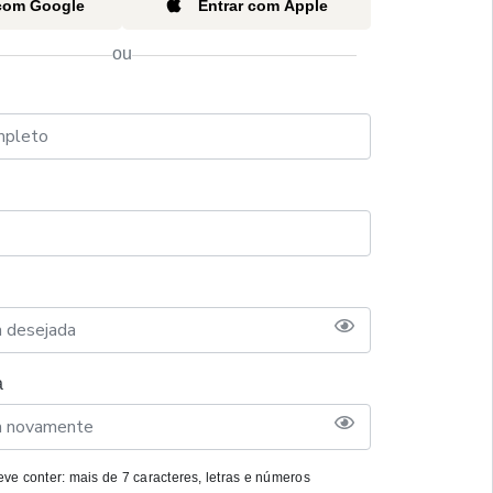
 com Google
Entrar com Apple
ou
a
ve conter: mais de 7 caracteres, letras e números