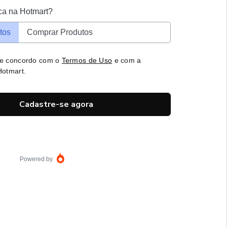
ca na Hotmart?
tos
Comprar Produtos
 e concordo com o
Termos de Uso
e com a
otmart.
Cadastre-se agora
Powered by