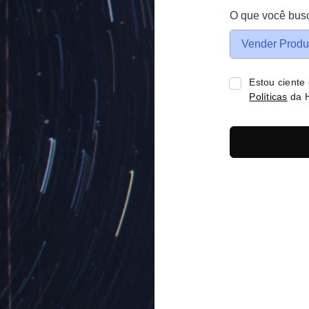
O que você bus
Vender Produ
Estou ciente
Políticas
da H