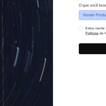
O que você bus
Vender Produ
Estou ciente
Políticas
da H