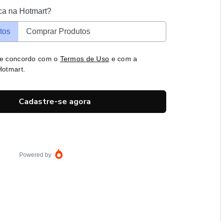
ca na Hotmart?
tos
Comprar Produtos
 e concordo com o
Termos de Uso
e com a
otmart.
Cadastre-se agora
Powered by