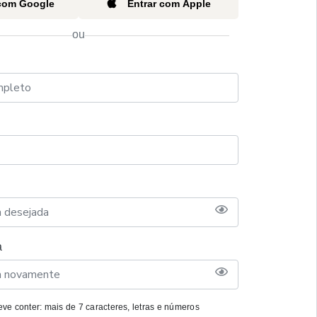
 com Google
Entrar com Apple
ou
a
ve conter: mais de 7 caracteres, letras e números