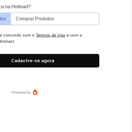
ca na Hotmart?
tos
Comprar Produtos
 e concordo com o
Termos de Uso
e com a
otmart.
Cadastre-se agora
Powered by