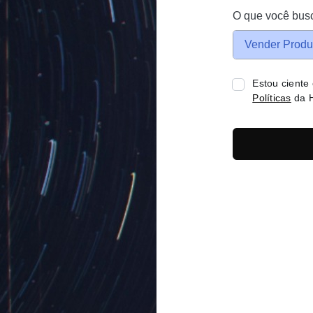
O que você bus
Vender Produ
Estou ciente
Políticas
da H