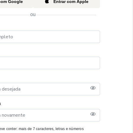
 com Google
Entrar com Apple
ou
a
ve conter: mais de 7 caracteres, letras e números