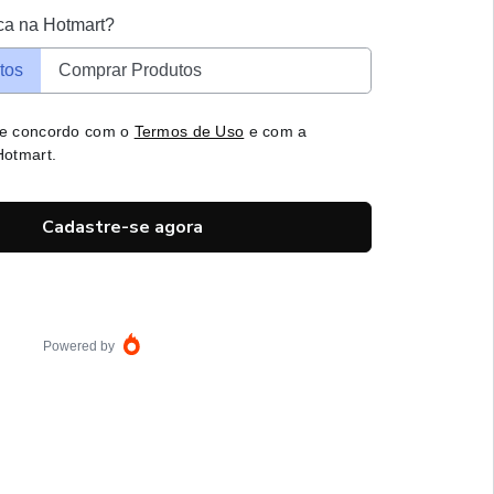
ca na Hotmart?
tos
Comprar Produtos
 e concordo com o
Termos de Uso
e com a
otmart.
Cadastre-se agora
Powered by