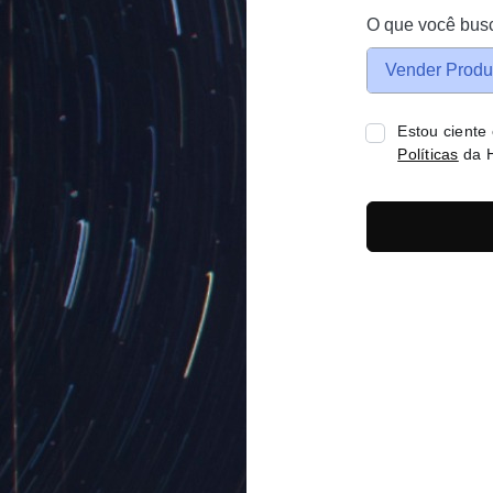
O que você bus
Vender Produ
Estou ciente
Políticas
da H