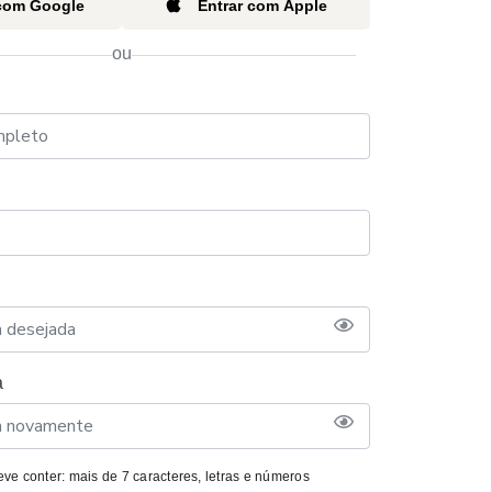
 com Google
Entrar com Apple
ou
a
ve conter: mais de 7 caracteres, letras e números