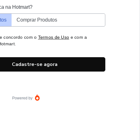
ca na Hotmart?
tos
Comprar Produtos
 e concordo com o
Termos de Uso
e com a
otmart.
Cadastre-se agora
Powered by