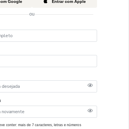
 com Google
Entrar com Apple
ou
a
ve conter: mais de 7 caracteres, letras e números