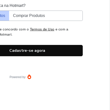
ca na Hotmart?
tos
Comprar Produtos
 e concordo com o
Termos de Uso
e com a
otmart.
Cadastre-se agora
Powered by