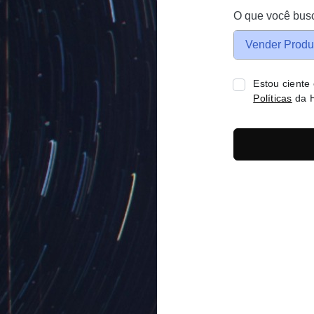
O que você bus
Vender Produ
Estou ciente
Políticas
da H