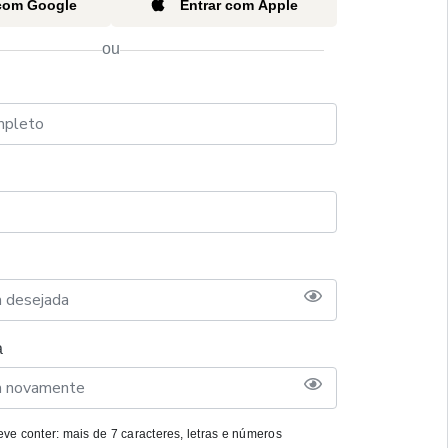
 com Google
Entrar com Apple
ou
a
ve conter: mais de 7 caracteres, letras e números