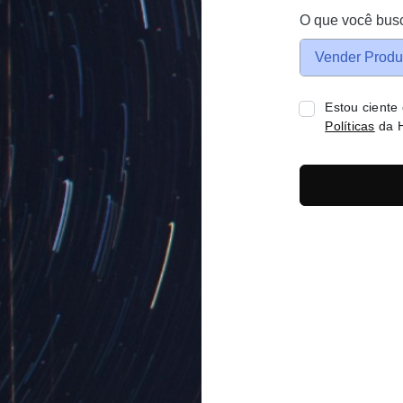
O que você bus
Vender Produ
Estou ciente
Políticas
da H