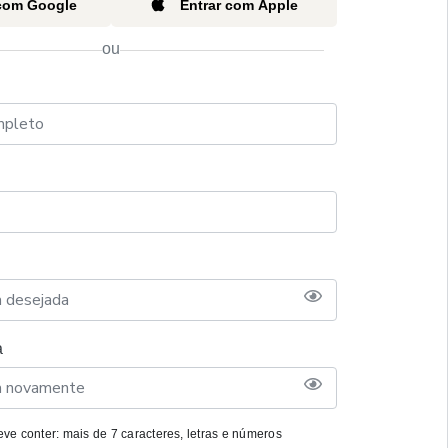
 com Google
Entrar com Apple
ou
a
ve conter: mais de 7 caracteres, letras e números