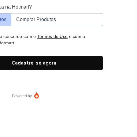
ca na Hotmart?
tos
Comprar Produtos
 e concordo com o
Termos de Uso
e com a
otmart.
Cadastre-se agora
Powered by