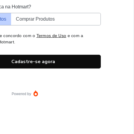
ca na Hotmart?
tos
Comprar Produtos
 e concordo com o
Termos de Uso
e com a
otmart.
Cadastre-se agora
Powered by