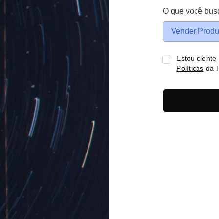
O que você bus
Vender Produ
Estou ciente
Políticas
da H