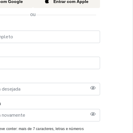
 com Google
Entrar com Apple
ou
a
ve conter: mais de 7 caracteres, letras e números