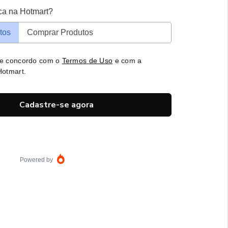
ca na Hotmart?
tos
Comprar Produtos
 e concordo com o
Termos de Uso
e com a
otmart.
Cadastre-se agora
Powered by