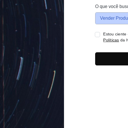
O que você bus
Vender Produ
Estou ciente
Políticas
da H