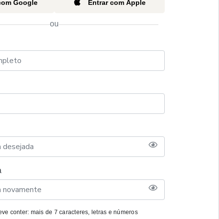
 com Google
Entrar com Apple
ou
a
ve conter: mais de 7 caracteres, letras e números