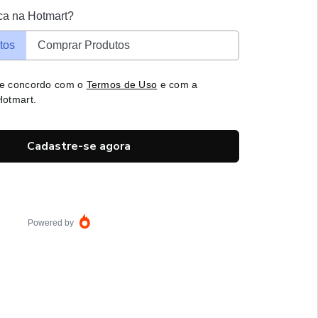
ca na Hotmart?
tos
Comprar Produtos
 e concordo com o
Termos de Uso
e com a
otmart.
Cadastre-se agora
Powered by