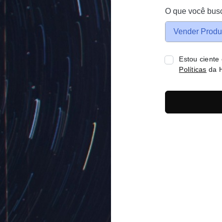
O que você bus
Vender Produ
Estou ciente
Políticas
da H