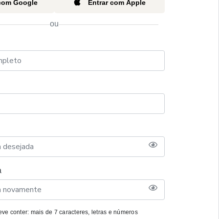
 com Google
Entrar com Apple
ou
a
ve conter: mais de 7 caracteres, letras e números