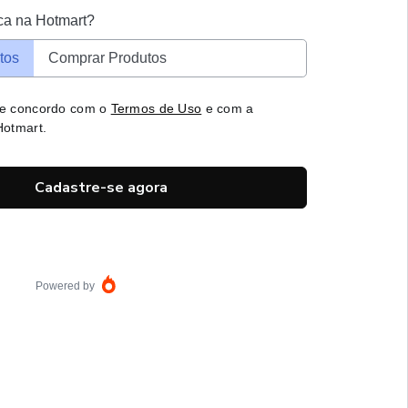
ca na Hotmart?
tos
Comprar Produtos
 e concordo com o
Termos de Uso
e com a
otmart.
Cadastre-se agora
Powered by