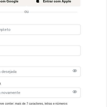
 com Google
Entrar com Apple
ou
a
ve conter: mais de 7 caracteres, letras e números