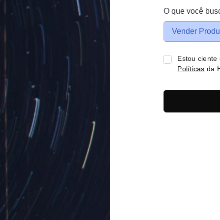
O que você bus
Vender Produ
Estou ciente
Políticas
da H