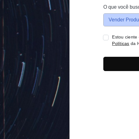
O que você bus
Vender Produ
Estou ciente
Políticas
da H