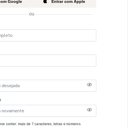
 com Google
Entrar com Apple
ou
a
ve conter: mais de 7 caracteres, letras e números