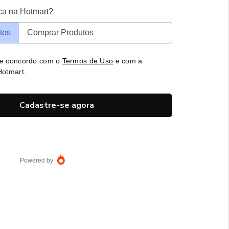
ca na Hotmart?
tos
Comprar Produtos
 e concordo com o
Termos de Uso
e com a
otmart.
Cadastre-se agora
Powered by