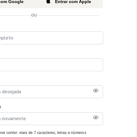
 com Google
Entrar com Apple
ou
a
ve conter: mais de 7 caracteres, letras e números