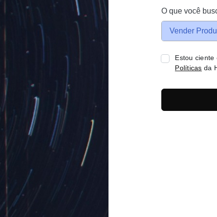
O que você bus
Vender Produ
Estou ciente
Políticas
da H