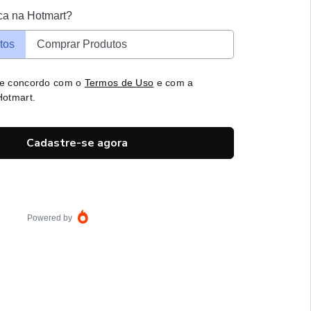
ca na Hotmart?
tos
Comprar Produtos
 e concordo com o
Termos de Uso
e com a
otmart.
Cadastre-se agora
Powered by