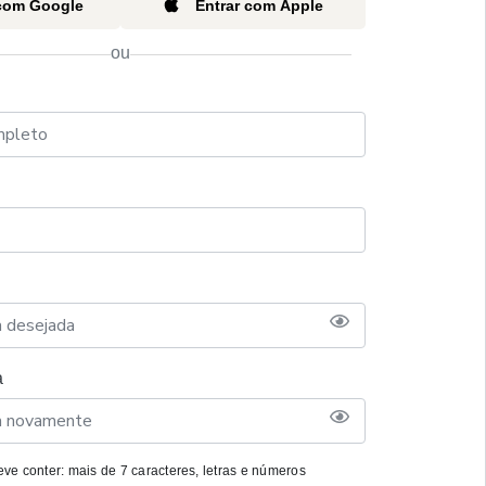
 com Google
Entrar com Apple
ou
a
ve conter: mais de 7 caracteres, letras e números