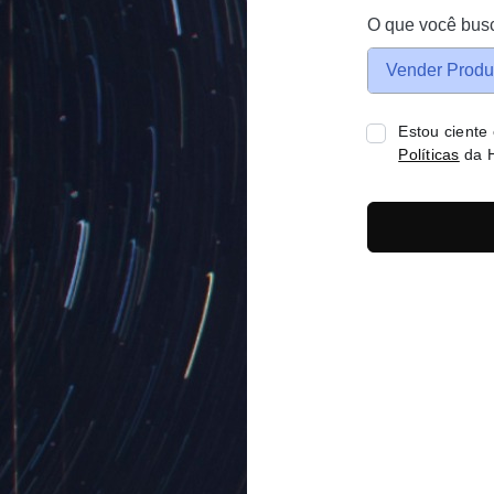
O que você bus
Vender Produ
Estou ciente
Políticas
da H