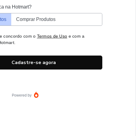
ca na Hotmart?
tos
Comprar Produtos
 e concordo com o
Termos de Uso
e com a
otmart.
Cadastre-se agora
Powered by