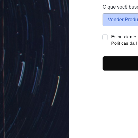
O que você bus
Vender Produ
Estou ciente
Políticas
da H