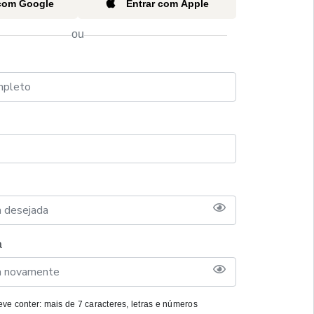
 com Google
Entrar com Apple
ou
a
ve conter: mais de 7 caracteres, letras e números