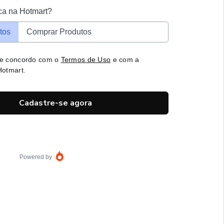
ca na Hotmart?
tos
Comprar Produtos
 e concordo com o
Termos de Uso
e com a
otmart.
Cadastre-se agora
Powered by