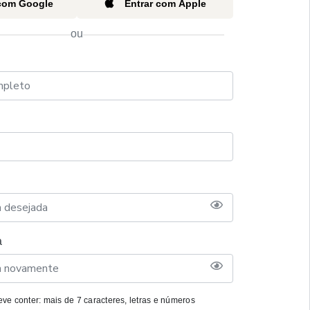
 com Google
Entrar com Apple
ou
a
ve conter: mais de 7 caracteres, letras e números