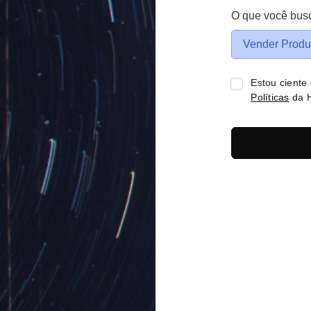
O que você bus
Vender Produ
Estou ciente
Políticas
da H