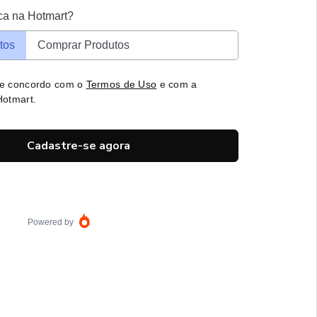
ca na Hotmart?
tos
Comprar Produtos
 e concordo com o
Termos de Uso
e com a
otmart.
Cadastre-se agora
Powered by