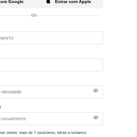
 com Google
Entrar com Apple
ou
a
ve conter: mais de 7 caracteres, letras e números