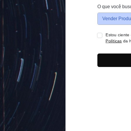
O que você bus
Vender Produ
Estou ciente
Políticas
da H