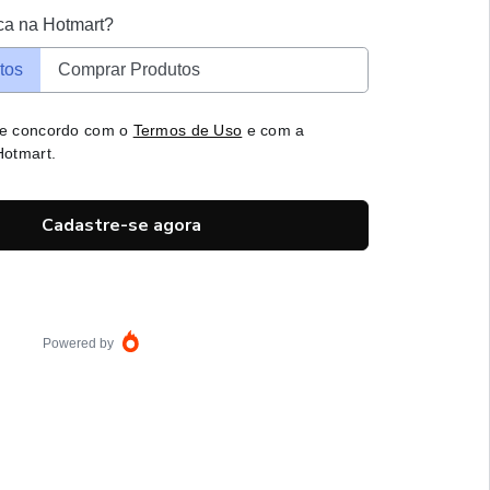
ca na Hotmart?
tos
Comprar Produtos
 e concordo com o
Termos de Uso
e com a
otmart.
Cadastre-se agora
Powered by