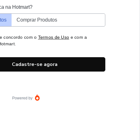
ca na Hotmart?
tos
Comprar Produtos
 e concordo com o
Termos de Uso
e com a
otmart.
Cadastre-se agora
Powered by