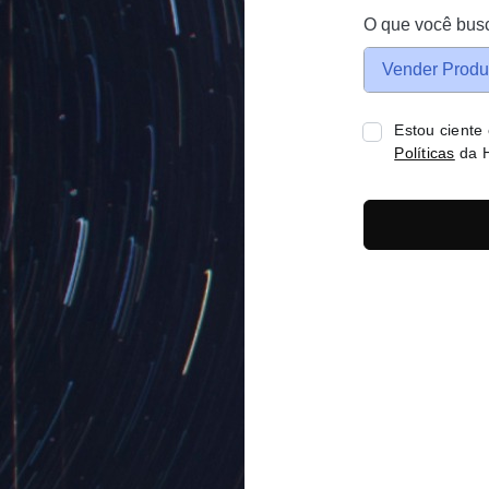
O que você bus
Vender Produ
Estou ciente
Políticas
da H