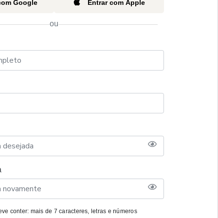
 com Google
Entrar com Apple
ou
a
ve conter: mais de 7 caracteres, letras e números